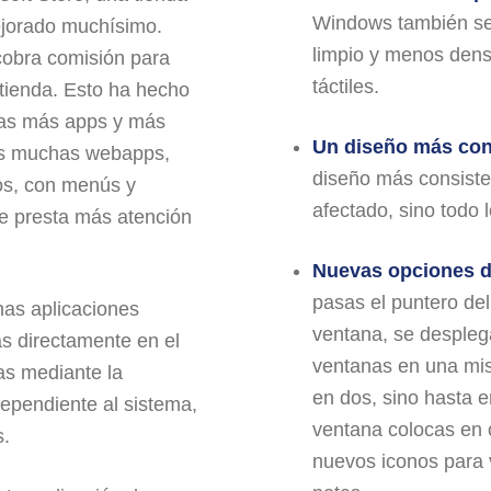
Windows también se
ejorado muchísimo.
limpio y menos denso
 cobra comisión para
táctiles.
 tienda. Esto ha hecho
has más apps y más
Un diseño más con
ás muchas webapps,
diseño más consiste
os, con menús y
afectado, sino todo l
e presta más atención
Nuevas opciones de
pasas el puntero del
nas aplicaciones
ventana, se despleg
s directamente en el
ventanas en una mism
as mediante la
en dos, sino hasta e
dependiente al sistema,
ventana colocas en 
s.
nuevos iconos para 