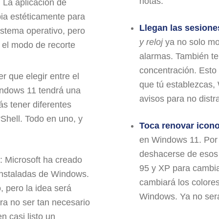
notas.
: La aplicación de
ia estéticamente para
Llegan las sesione
istema operativo, pero
y reloj
ya no solo mos
 el modo de recorte
alarmas. También te 
concentración. Esto
er que elegir entre el
que tú establezcas, 
indows 11 tendrá una
avisos para no distr
ás tener diferentes
Shell. Todo en uno, y
Toca renovar icon
en Windows 11. Por 
deshacerse de esos
: Microsoft ha creado
95 y XP para cambia
instaladas de Windows.
cambiará los colores
, pero la idea será
Windows. Ya no serán
ra no ser tan necesario
n casi listo un