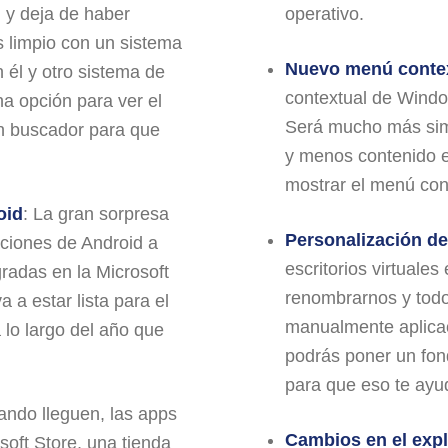
, y deja de haber
operativo.
 limpio con un sistema
Nuevo menú conte
 él y otro sistema de
contextual de Windo
a opción para ver el
Será mucho más simp
n buscador para que
y menos contenido e
mostrar el menú con
oid
: La gran sorpresa
Personalización de 
aciones de Android a
escritorios virtuale
radas en la Microsoft
renombrarnos y tod
 a estar lista para el
manualmente aplicac
 lo largo del año que
podrás poner un fond
para que eso te ayud
ando lleguen, las apps
Cambios en el exp
soft Store, una tienda