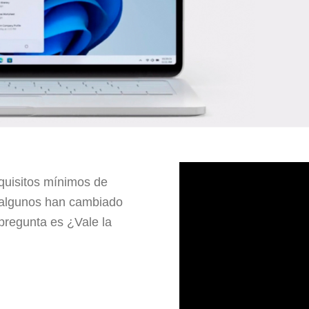
quisitos mínimos de
 algunos han cambiado
pregunta es ¿Vale la