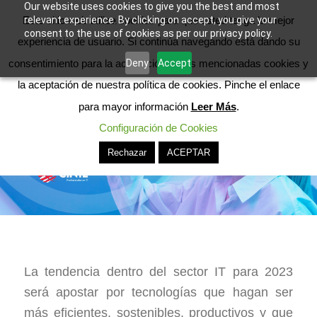
Our website uses cookies to give you the best and most
Este sitio web utiliza cookies para que usted tenga la mejor
relevant experience. By clicking on accept, you give your
consent to the use of cookies as per our privacy policy.
experiencia de usuario. Si continúa navegando está dando su
Deny
Accept
consentimiento para la aceptación de las mencionadas cookies y
la aceptación de nuestra política de cookies. Pinche el enlace
para mayor información
Leer Más
.
Configuración de Cookies
Rechazar
ACEPTAR
La tendencia dentro del sector IT para 2023
será apostar por tecnologías que hagan ser
más eficientes, sostenibles, productivos y que