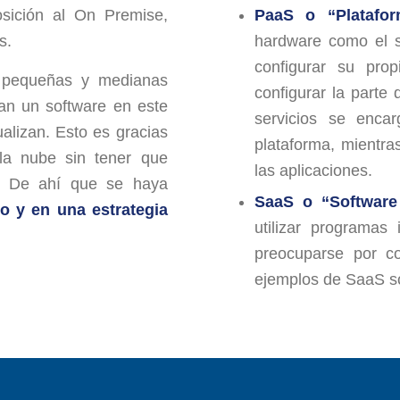
sición al On Premise,
PaaS o “Platafor
s.
hardware como el s
configurar su pro
s pequeñas y medianas
configurar la parte
an un software en este
servicios se enca
alizan. Esto es gracias
plataforma, mientra
la nube sin tener que
las aplicaciones.
e. De ahí que se haya
SaaS o
“Software
do y en una estrategia
utilizar programas
preocuparse por co
ejemplos de SaaS so