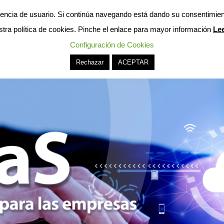
eriencia de usuario. Si continúa navegando está dando su consentimie
ros
Servicios
Cobertura
Vacantes
Deja tu HV
stra política de cookies. Pinche el enlace para mayor información
Le
Configuración de Cookies
Rechazar
ACEPTAR