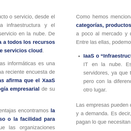
cto o servicio, desde el
Como hemos mencion
a infraestructura y el
categorías, productos
ervicio en la nube. De
a poco al mercado y q
a a todos los recursos
Entre las ellas, podemo
 servicios cloud
.
IaaS o “Infraestru
ras informáticas es una
IT en la nube. Es
na reciente encuesta de
servidores, ya que 
as afirma que el XaaS
pero con la difere
ogía empresarial
de su
otro lugar.
Las empresas pueden co
ventajas encontramos
la
y a demanda. Es decir
uso o la facilidad para
pagan lo que necesitan
e las organizaciones