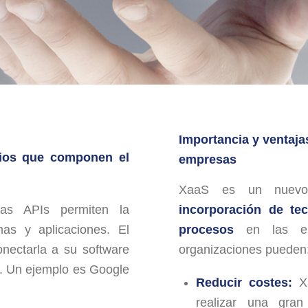
Importancia y ventajas
ios que componen el
empresas
XaaS es un nuevo
s APIs permiten la
incorporación de
te
mas y aplicaciones. El
procesos
en las emp
nectarla a su software
organizaciones pueden
os. Un ejemplo es Google
Reducir costes:
Xa
realizar una gran